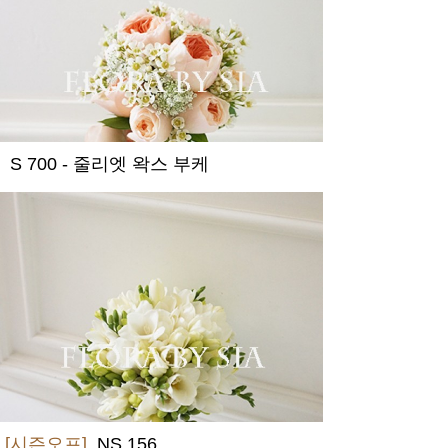
S 700 - 줄리엣 왁스 부케
[시즌오프]
NS 156