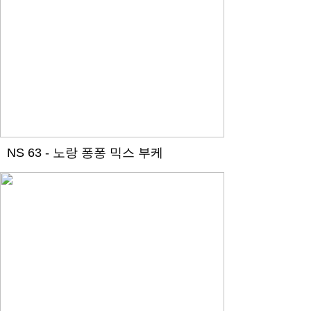
NS 63 - 노랑 퐁퐁 믹스 부케