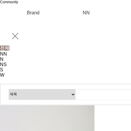
Community
Brand
NN
전체
NN
N
NS
S
W