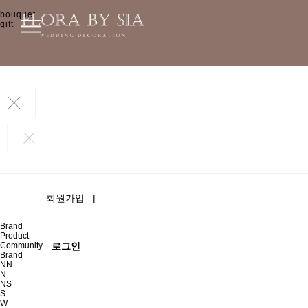
bouquet
gift
회원가입
|
Brand
Product
Community
로그인
Brand
NN
N
NS
S
W