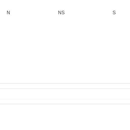
N
NS
S