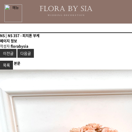
NS | NS 357 - 피치톤 부케
페이지 정보
작성자
florabysia
이전글
다음글
본문
목록